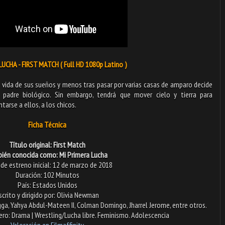
LUCHA - FIRST MATCH ( Full HD 1080p Latino )
 vida de sus sueños y menos tras pasar por varias casas de amparo decide
 padre biológico. Sin embargo, tendrá que mover cielo y tierra para
tarse a ellos, a los chicos.
Ficha Técnica
Título original: First Match
ién conocida como: Mi Primera Lucha
de estreno inicial: 12 de marzo de 2018
Duración: 102 Minutos
País: Estados Unidos
scrito y dirigido por: Olivia Newman
gga, Yahya Abdul-Mateen II, Colman Domingo, Jharrel Jerome, entre otros.
o: Drama | Wrestling/Lucha libre. Feminismo. Adolescencia
Valoración en Fi
lmaffinity