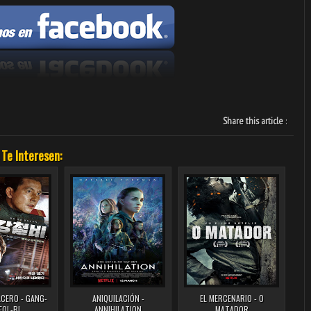
Share this article
:
 Te Interesen:
ACERO - GANG-
ANIQUILACIÓN -
EL MERCENARIO - O
EOL-BI
ANNIHILATION
MATADOR