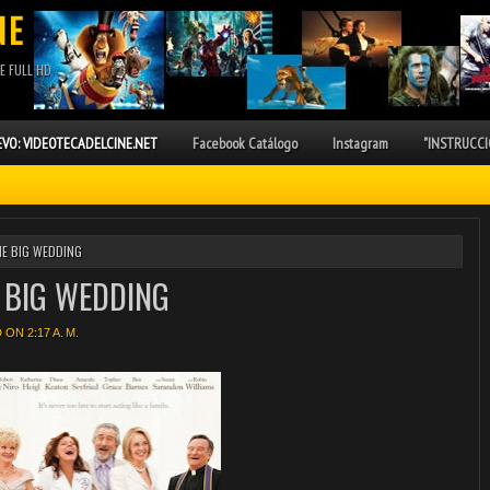
NE
E FULL HD
VO: VIDEOTECADELCINE.NET
Facebook Catálogo
Instagram
"INSTRUCCI
HE BIG WEDDING
 BIG WEDDING
ON 2:17 A. M.