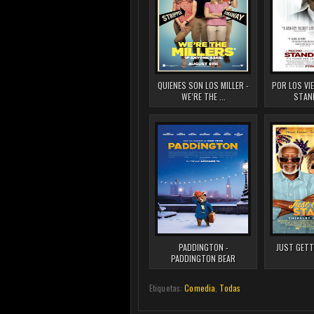
QUIENES SON LOS MILLER -
POR LOS VI
WE’RE THE ...
STAND
PADDINGTON -
JUST GETT
PADDINGTON BEAR
Etiquetas:
Comedia
,
Todas