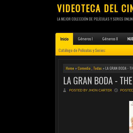
VIDEOTECA DEL CI
LA MEJOR COLECCIÓN DE PELÍCULAS Y SERIES ONLIN
Inicio
Géneros I
Géneros II
NUE
Catálogo de Películas y Series:
Home
»
Comedia
,
Todas
» LA GRAN BODA - T
LA GRAN BODA - THE
POSTED BY JHON CARTER
POSTED 