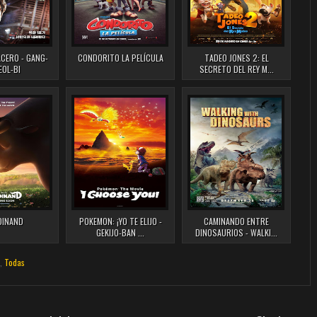
ACERO - GANG-
CONDORITO LA PELÍCULA
TADEO JONES 2: EL
EOL-BI
SECRETO DEL REY M...
DINAND
POKEMON: ¡YO TE ELIJO -
CAMINANDO ENTRE
GEKIJO-BAN ...
DINOSAURIOS - WALKI...
,
Todas