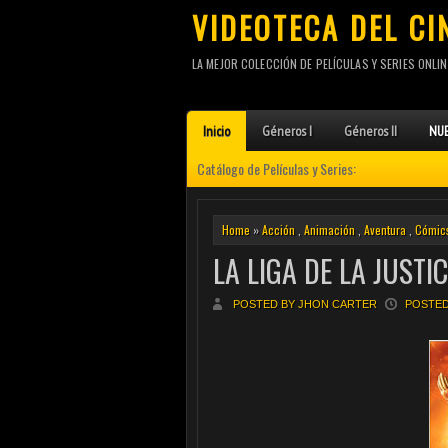
VIDEOTECA DEL CI
LA MEJOR COLECCIÓN DE PELÍCULAS Y SERIES ONLIN
Inicio
Géneros I
Géneros II
NUE
Catálogo de Películas y Series:
Home
»
Acción
,
Animación
,
Aventura
,
Cómic
LA LIGA DE LA JUSTI
POSTED BY JHON CARTER
POSTED 