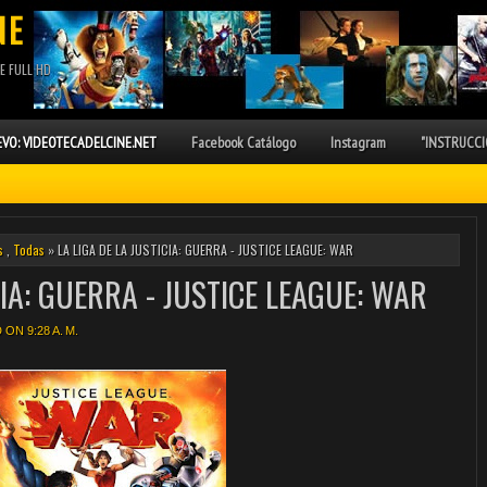
NE
E FULL HD
VO: VIDEOTECADELCINE.NET
Facebook Catálogo
Instagram
"INSTRUCCI
s
,
Todas
» LA LIGA DE LA JUSTICIA: GUERRA - JUSTICE LEAGUE: WAR
CIA: GUERRA - JUSTICE LEAGUE: WAR
ON 9:28 A. M.