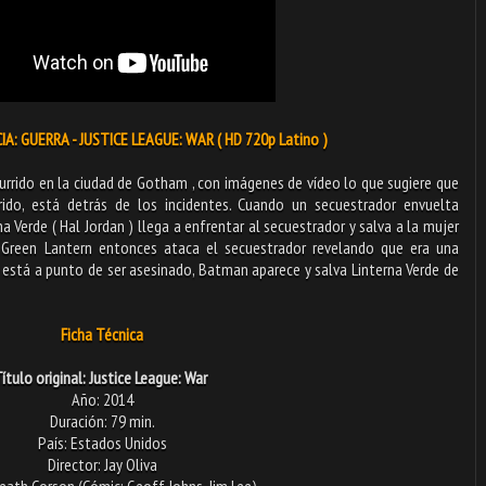
CIA: GUERRA - JUSTICE LEAGUE: WAR ( HD 720p Latino )
urrido en la ciudad de Gotham , con imágenes de vídeo lo que sugiere que
rido, está detrás de los incidentes. Cuando un secuestrador envuelta
a Verde ( Hal Jordan ) llega a enfrentar al secuestrador y salva a la mujer
. Green Lantern entonces ataca el secuestrador revelando que era una
stá a punto de ser asesinado, Batman aparece y salva Linterna Verde de
Ficha Técnica
ítulo original: Justice League: War
Año: 2014
Duración: 79 min.
País: Estados Unidos
Director: Jay Oliva
eath Corson (Cómic: Geoff Johns, Jim Lee)