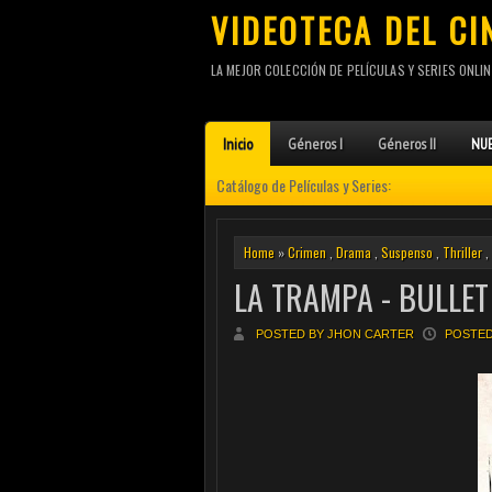
VIDEOTECA DEL CI
LA MEJOR COLECCIÓN DE PELÍCULAS Y SERIES ONLIN
Inicio
Géneros I
Géneros II
NUE
Catálogo de Películas y Series:
Home
»
Crimen
,
Drama
,
Suspenso
,
Thriller
,
LA TRAMPA - BULLET
POSTED BY JHON CARTER
POSTED 