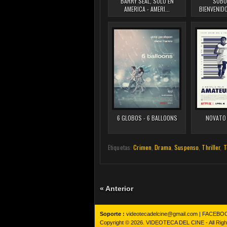
BARRY SEAL, SOLO EN
SUBU
AMERICA - AMERI...
BIENVENID
6 GLOBOS - 6 BALLOONS
NOVATO 
Etiquetas:
Crimen
,
Drama
,
Suspenso
,
Thriller
,
T
« Anterior
Soporte :
videotecadelcine@gmail.com |
FACEBO
Copyright © 2026.
VIDEOTECA DEL CINE
- All Rig