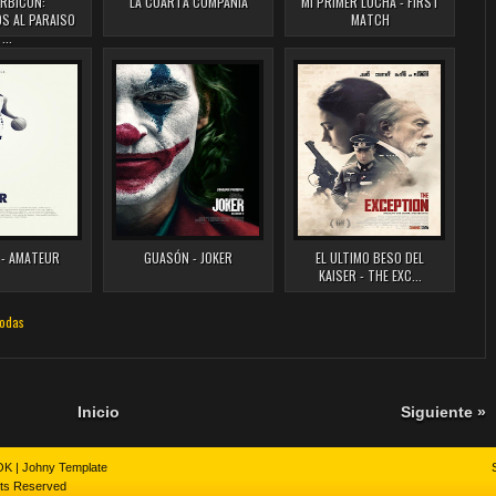
RBICON:
LA CUARTA COMPAÑIA
MI PRIMER LUCHA - FIRST
OS AL PARAISO
MATCH
...
- AMATEUR
GUASÓN - JOKER
EL ULTIMO BESO DEL
KAISER - THE EXC...
odas
Inicio
Siguiente »
OK
|
Johny Template
hts Reserved