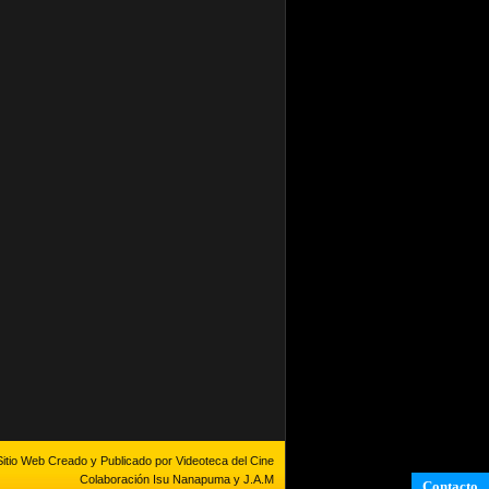
Sitio Web Creado y Publicado por Videoteca del Cine
Colaboración Isu Nanapuma y J.A.M
Contacto