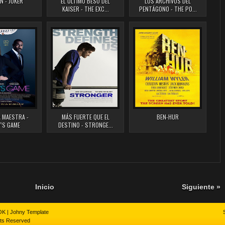
N - JOKER
EL ULTIMO BESO DEL
LOS ARCHIVOS DEL
KAISER - THE EXC...
PENTÁGONO - THE PO...
 MAESTRA -
MÁS FUERTE QUE EL
BEN-HUR
Y’S GAME
DESTINO - STRONGE...
Inicio
Siguiente »
OK
|
Johny Template
hts Reserved