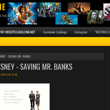
NE
E FULL HD
VO: VIDEOTECADELCINE.NET
Facebook Catálogo
Instagram
"INSTRUCCI
SNEY - SAVING MR. BANKS
ISNEY - SAVING MR. BANKS
ON 1:51 P. M.