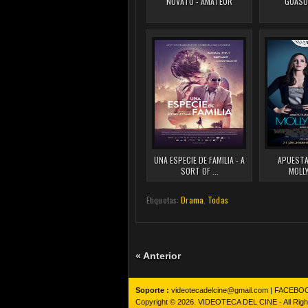
NOVATO - AMATEUR
GUASÓ
UNA ESPECIE DE FAMILIA - A
APUESTA
SORT OF ...
MOLL
Etiquetas:
Drama
,
Todas
« Anterior
Soporte :
videotecadelcine@gmail.com |
FACEBO
Copyright © 2026.
VIDEOTECA DEL CINE
- All Rig