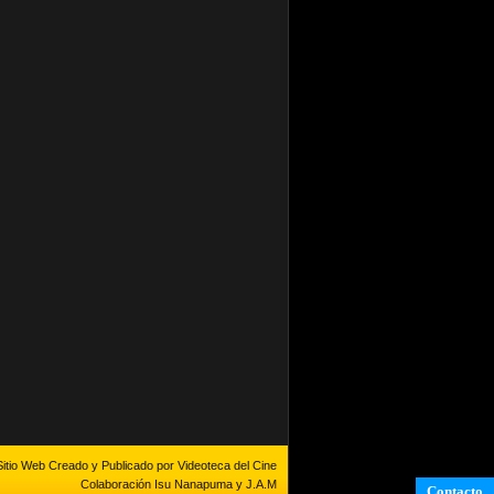
Sitio Web Creado y Publicado por Videoteca del Cine
Colaboración Isu Nanapuma y J.A.M
Contacto