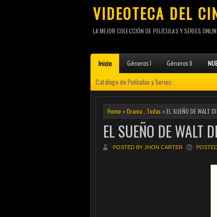
VIDEOTECA DEL CI
LA MEJOR COLECCIÓN DE PELÍCULAS Y SERIES ONLIN
Inicio
Géneros I
Géneros II
NUE
Catálogo de Películas y Series:
Home
»
Drama
,
Todas
» EL SUEÑO DE WALT DI
EL SUEÑO DE WALT D
POSTED BY JHON CARTER
POSTED 