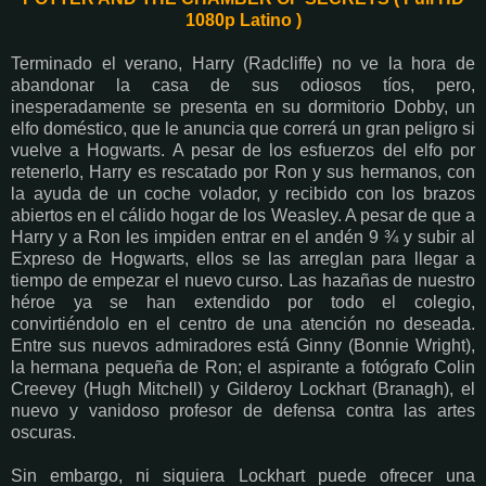
1080p Latino )
Terminado el verano, Harry (Radcliffe) no ve la hora de
abandonar la casa de sus odiosos tíos, pero,
inesperadamente se presenta en su dormitorio Dobby, un
elfo doméstico, que le anuncia que correrá un gran peligro si
vuelve a Hogwarts. A pesar de los esfuerzos del elfo por
retenerlo, Harry es rescatado por Ron y sus hermanos, con
la ayuda de un coche volador, y recibido con los brazos
abiertos en el cálido hogar de los Weasley. A pesar de que a
Harry y a Ron les impiden entrar en el andén 9 ¾ y subir al
Expreso de Hogwarts, ellos se las arreglan para llegar a
tiempo de empezar el nuevo curso. Las hazañas de nuestro
héroe ya se han extendido por todo el colegio,
convirtiéndolo en el centro de una atención no deseada.
Entre sus nuevos admiradores está Ginny (Bonnie Wright),
la hermana pequeña de Ron; el aspirante a fotógrafo Colin
Creevey (Hugh Mitchell) y Gilderoy Lockhart (Branagh), el
nuevo y vanidoso profesor de defensa contra las artes
oscuras.
Sin embargo, ni siquiera Lockhart puede ofrecer una