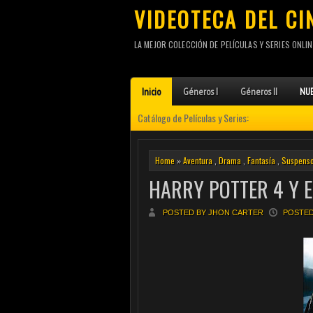
VIDEOTECA DEL CI
LA MEJOR COLECCIÓN DE PELÍCULAS Y SERIES ONLIN
Inicio
Géneros I
Géneros II
NUE
Catálogo de Películas y Series:
Home
»
Aventura
,
Drama
,
Fantasía
,
Suspens
HARRY POTTER 4 Y E
POSTED BY JHON CARTER
POSTED 