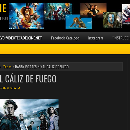
NE
E FULL HD
VO: VIDEOTECADELCINE.NET
Facebook Catálogo
Instagram
"INSTRUCCI
o
,
Todas
» HARRY POTTER 4 Y EL CÁLIZ DE FUEGO
L CÁLIZ DE FUEGO
ON 6:00 A. M.