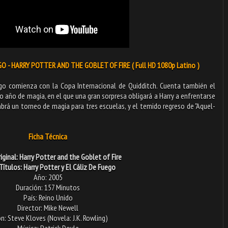
O - HARRY POTTER AND THE GOBLET OF FIRE ( Full HD 1080p Latino )
ago comienza con la Copa Internacional de Quidditch. Cuenta también el
ro año de magia, en el que una gran sorpresa obligará a Harry a enfrentarse
rá un torneo de magia para tres escuelas, y el temido regreso de "Aquel-
Ficha Técnica
iginal: Harry Potter and the Goblet of Fire
Títulos: Harry Potter y El Cáliz De Fuego
Año: 2005
Duración: 157 Minutos
País: Reino Unido
Director: Mike Newell
n: Steve Kloves (Novela: J.K. Rowling)
Música: Patrick Doyle