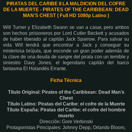
PIRATAS DEL CARIBE II LA MALDICION DEL COFRE
DE LA MUERTE - PIRATES OF THE CARIBBEAN: DEAD
MAN’S CHEST ( Full HD 1080p Latino )
Will Turner y Elizabeth Swann se van a casar, pero ambos
son hechos prisioneros por Lord Cutler Beckett y acusados
de haber liberado al capitán Jack Sparrow. Para salvar su
vida Will tendrá que encontrar a Jack y conseguir su
misteriosa brújula, que esconde un gran poder además de
la clave de una deuda de sangre del pirata con un temible y
siniestro Davy Jones, el legendario capitán del barco
fantasma El Holandés Errante.
Ficha Técnica
Título Original: Pirates of the Caribbean: Dead Man’s
Chest
Título Latino: Piratas del Caribe: el cofre de la Muerte
Título España: Piratas del Caribe: el cofre del hombre
muerto
Dirección: Gore Verbinski
Protagonistas Principales: Johnny Depp, Orlando Bloom,