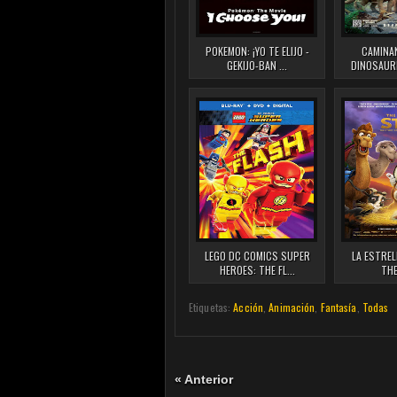
POKEMON: ¡YO TE ELIJO -
CAMINA
GEKIJO-BAN ...
DINOSAURI
LEGO DC COMICS SUPER
LA ESTREL
HEROES: THE FL...
THE
Etiquetas:
Acción
,
Animación
,
Fantasía
,
Todas
« Anterior