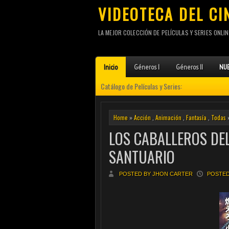
VIDEOTECA DEL CI
LA MEJOR COLECCIÓN DE PELÍCULAS Y SERIES ONLIN
Inicio
Géneros I
Géneros II
NUE
Catálogo de Películas y Series:
Home
»
Acción
,
Animación
,
Fantasía
,
Todas
»
LOS CABALLEROS DEL
SANTUARIO
POSTED BY JHON CARTER
POSTED 