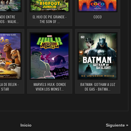
NDO ENTRE
EL HIJO DE PIE GRANDE -
COCO
OS - WALKI...
THE SON OF ...
LA DE BELEN -
MARVELS HULK: DONDE
BATMAN: GOTHAM A LUZ
 STAR
VIVEN LOS MONST...
DE GAS - BATMA...
Inicio
Siguiente »