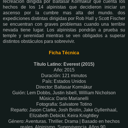
recreación dirigida por Baltasar Kormákur que cuenta los
hechos de los 14 alpinistas que decidieron iniciar un
ascenso por la cumbre mas alta del mundo. dos
expediciones distintas dirigidas por Rob Hall y Scott Fischer
se encuentran con graves problemas cuando una terrible
nevada tiene lugar. Los alpinistas pondrán a prueba su
temple y serenidad mientras se ven obligados a superar
distintos obstáculos para sobrevivir.
Ficha Técnica
Título Latino: Everest (2015)
Año: 2015
Duración: 121 minutos
País: Estados Unidos
Director: Baltasar Kormákur
Guión: Lem Dobbs, Justin Isbell, William Nicholson
Música: Dario Marianelli
Fotografia: Salvatore Totino
Reparto: Jason Clarke, Josh Brolin, Jake Gyllenhaal,
Elizabeth Debicki, Keira Knightley
Género: Aventuras. Thriller. Drama | Basado en hechos
reales. Alpinismo. Supervivencia. Años 90.