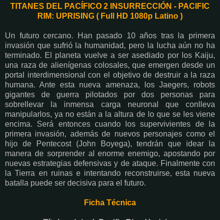
TITANES DEL PACÍFICO 2 INSURRECCIÓN - PACIFIC
RIM: UPRISING ( Full HD 1080p Latino )
Un futuro cercano. Han pasado 10 años tras la primera
invasión que sufrió la humanidad, pero la lucha aún no ha
terminado. El planeta vuelve a ser asediado por los Kaiju,
una raza de alienígenas colosales, que emergen desde un
portal interdimensional con el objetivo de destruir a la raza
humana. Ante esta nueva amenaza, los Jaegers, robots
gigantes de guerra pilotados por dos personas para
sobrellevar la inmensa carga neuronal que conlleva
manipularlos, ya no están a la altura de lo que se les viene
encima. Será entonces cuando los supervivientes de la
primera invasión, además de nuevos personajes como el
hijo de Pentecost (John Boyega), tendrán que idear la
manera de sorprender al enorme enemigo, apostando por
nuevas estrategias defensivas y de ataque. Finalmente con
la Tierra en ruinas e intentando reconstruirse, esta nueva
batalla puede ser decisiva para el futuro.
Ficha Técnica