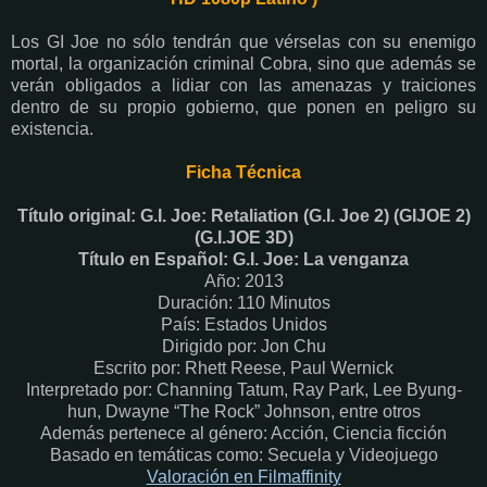
Los GI Joe no sólo tendrán que vérselas con su enemigo
mortal, la organización criminal Cobra, sino que además se
verán obligados a lidiar con las amenazas y traiciones
dentro de su propio gobierno, que ponen en peligro su
existencia.
Ficha Técnica
Título original: G.I. Joe: Retaliation (G.I. Joe 2) (GIJOE 2)
(G.I.JOE 3D)
Título en Español: G.I. Joe: La venganza
Año: 2013
Duración: 110 Minutos
País: Estados Unidos
Dirigido por: Jon Chu
Escrito por: Rhett Reese, Paul Wernick
Interpretado por: Channing Tatum, Ray Park, Lee Byung-
hun, Dwayne “The Rock” Johnson, entre otros
Además pertenece al género: Acción, Ciencia ficción
Basado en temáticas como: Secuela y Videojuego
Valoración en Fi
lmaffinity