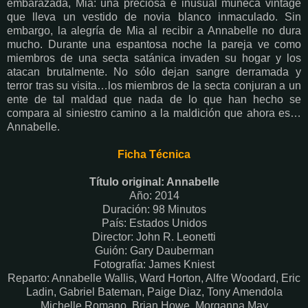
embarazada, Mia: una preciosa e inusual muñeca vintage
que lleva un vestido de novia blanco inmaculado. Sin
embargo, la alegría de Mia al recibir a Annabelle no dura
mucho. Durante una espantosa noche la pareja ve como
miembros de una secta satánica invaden su hogar y los
atacan brutalmente. No sólo dejan sangre derramada y
terror tras su visita…los miembros de la secta conjuran a un
ente de tal maldad que nada de lo que han hecho se
compara al siniestro camino a la maldición que ahora es…
Annabelle.
Ficha Técnica
Título original: Annabelle
Año: 2014
Duración: 98 Minutos
País: Estados Unidos
Director: John R. Leonetti
Guión: Gary Dauberman
Fotografía: James Kniest
Reparto: Annabelle Wallis, Ward Horton, Alfre Woodard, Eric
Ladin, Gabriel Bateman, Paige Diaz, Tony Amendola
Michelle Romano, Brian Howe, Morganna May