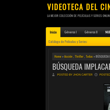
VIDEOTECA DEL CI
LA MEJOR COLECCIÓN DE PELÍCULAS Y SERIES ONLIN
Inicio
Géneros I
Géneros II
NUE
Catálogo de Películas y Series:
Home
»
Acción
,
Thriller
,
Todas
» BÚSQUEDA I
BÚSQUEDA IMPLACAB
POSTED BY JHON CARTER
POSTED 