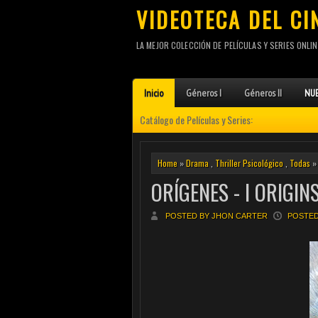
VIDEOTECA DEL CI
LA MEJOR COLECCIÓN DE PELÍCULAS Y SERIES ONLIN
Inicio
Géneros I
Géneros II
NUE
Catálogo de Películas y Series:
Home
»
Drama
,
Thriller Psicológico
,
Todas
» 
ORÍGENES - I ORIGIN
POSTED BY JHON CARTER
POSTED 