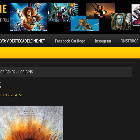
NE
E FULL HD
VO: VIDEOTECADELCINE.NET
Facebook Catálogo
Instagram
"INSTRUCCI
ORÍGENES - I ORIGINS
S
ON 7:23 A. M.