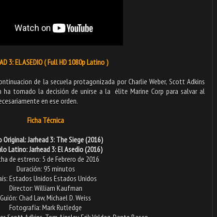
D 3: EL ASEDIO ( Full HD 1080p Latino )
continuacion de la secuela protagonizada por Charlie Weber, Scott Adkins
n ha tomado la decisión de unirse a la élite Marine Corp para salvar al
ecesariamente en ese orden.
Ficha Técnica
o Original: Jarhead 3: The Siege (2016)
lo Latino: Jarhead 3: El Asedio (2016)
cha de estreno: 5 de Febrero de 2016
Duración: 95 minutos
aís: Estados Unidos Estados Unidos
Director: William Kaufman
Guión: Chad Law, Michael D. Weiss
Fotografía: Mark Rutledge
er, Scott Adkins, Tom Ainsley, Erik Valdez, Dante Basco