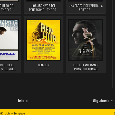
MO BESO DEL
LOS ARCHIVOS DEL
UNA ESPECIE DE FAMILIA - A
 THE EXC...
PENTÁGONO - THE PO...
SORT OF ...
RTE QUE EL
BEN-HUR
EL HILO FANTASMA -
- STRONGE...
PHANTOM THREAD
Inicio
Siguiente »
OK
|
Johny Template