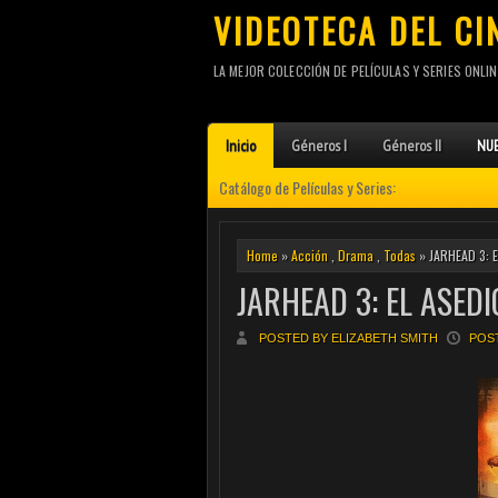
VIDEOTECA DEL CI
LA MEJOR COLECCIÓN DE PELÍCULAS Y SERIES ONLIN
Inicio
Géneros I
Géneros II
NUE
Catálogo de Películas y Series:
Home
»
Acción
,
Drama
,
Todas
» JARHEAD 3: 
JARHEAD 3: EL ASEDI
POSTED BY ELIZABETH SMITH
POST