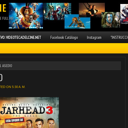
NE
E FULL HD
VO: VIDEOTECADELCINE.NET
Facebook Catálogo
Instagram
"INSTRUCCI
EL ASEDIO
O
ED ON 5:30 A. M.