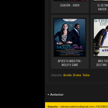
GUASÓN - JOKER
EL ULTI
KAISER -
APUESTA MAESTRA -
MÁS FUE
MOLLY’S GAME
DESTINO 
Etiquetas:
Acción
,
Drama
,
Todas
« Anterior
Soporte :
videotecadelcine@gmail.com |
FACEBO