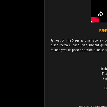
JARHEA
Jarhead 3: The Siege es una historia y 
quien recrea el cabo Evan Albright quie
mundo y ver un poco de acción, aunque n
itul
Titu
Fe
P
Reparto: Charlie Web