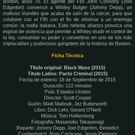
Boston, años 70. El agente del FBI John Connolly (Joel
Edgerton) convence a Whitey Bulger (Johnny Depp), un
mafioso irlandés que acaba de salir de la cárcel, para que
colabore con el FBI con el fin de eliminar a un enemigo
común: la mafia italiana. Esta nefasta alianza provoca una
espiral de violencia que permite a Whitey eludir el control de
la ley, consolidar su poder y convertirse en uno de los más
implacables y poderosos gangsters de la historia de Boston.
Ficha Técnica
Título original: Black Mass (2015)
Titulo Latino: Pacto Criminal (2015)
Fecha de estreno: 18 de Septiembre de 2015
Duración: 122 minutos
País: Estados Unidos
Director: Scott Cooper
Guión: Mark Mallouk, Jez Butterworth
Libro: Dick Lehr, Gerard O’Neill
Música: Tom Holkenborg
Fotografía: Masanobu Takayanagi
Reparto: Johnny Depp, Joel Edgerton, Benedict
Cumberbatch, Rory Cochrane, Jesse Plemons