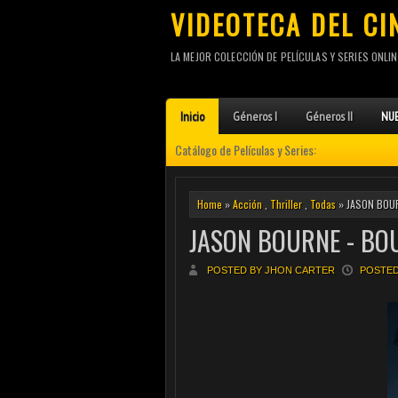
VIDEOTECA DEL CI
LA MEJOR COLECCIÓN DE PELÍCULAS Y SERIES ONLIN
Inicio
Géneros I
Géneros II
NUE
Catálogo de Películas y Series:
Home
»
Acción
,
Thriller
,
Todas
» JASON BOUR
JASON BOURNE - BO
POSTED BY JHON CARTER
POSTED 